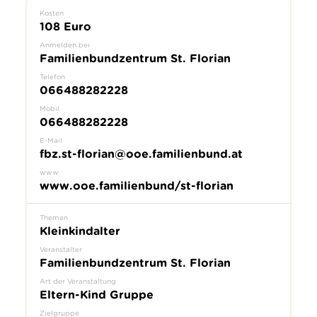
Kosten
108 Euro
Anmelden bei
Familienbundzentrum St. Florian
Telefon
066488282228
Mobil
066488282228
E-Mail
fbz.st-florian@ooe.familienbund.at
www
www.ooe.familienbund/st-florian
Themen
Kleinkindalter
Veranstalter
Familienbundzentrum St. Florian
Art der Veranstaltung
Eltern-Kind Gruppe
Zielgruppe