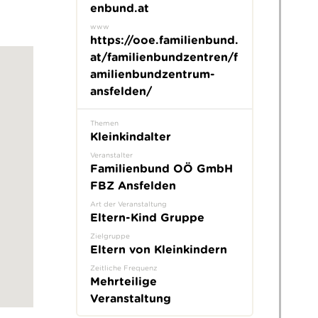
enbund.at
www
https://ooe.familienbund.
at/familienbundzentren/f
amilienbundzentrum-
ansfelden/
Themen
Kleinkindalter
Veranstalter
Familienbund OÖ GmbH
FBZ Ansfelden
Art der Veranstaltung
Eltern-Kind Gruppe
Zielgruppe
Eltern von Kleinkindern
Zeitliche Frequenz
Mehrteilige
Veranstaltung