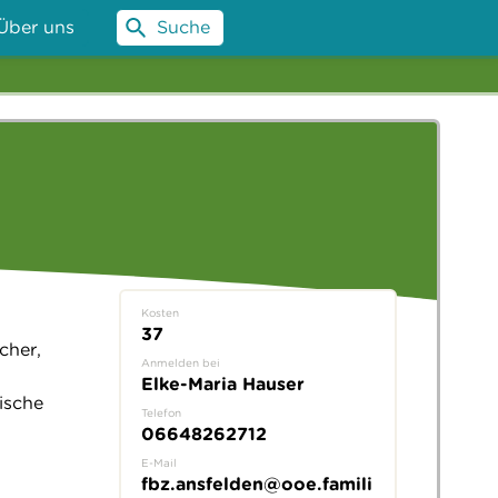
Über uns
Suche
Kosten
37
cher,
Anmelden bei
n
Elke-Maria Hauser
ische
Telefon
06648262712
E-Mail
fbz.ansfelden@ooe.famili