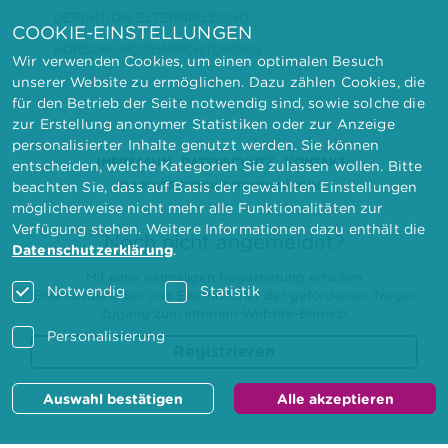
DEFINITION ELTERNBILDUNG
COOKIE-EINSTELLUNGEN
FORSCHUNGSEINRICHTUNGEN
Wir verwenden Cookies, um einen optimalen Besuch
unserer Website zu ermöglichen. Dazu zählen Cookies, die
für den Betrieb der Seite notwendig sind, sowie solche die
zur Erstellung anonymer Statistiken oder zur Anzeige
personalisierter Inhalte genutzt werden. Sie können
IMPRESSUM
DATENSCHUTZ
KONTAKT
entscheiden, welche Kategorien Sie zulassen wollen. Bitte
BARRIEREFREIHEITSERKLÄRUNG
beachten Sie, dass auf Basis der gewählten Einstellungen
möglicherweise nicht mehr alle Funktionalitäten zur
Verfügung stehen. Weitere Informationen dazu enthält die
Noch nicht angemeldet?
Datenschutzerklärung
.
Mit einer einmaligen Registrierung erhalten
Notwendig
Statistik
Elternbilderinnen und Elternbildner der geförderten Träger
Zugang zum internen Website-Bereich.
Personalisierung
Registrieren
Auswahl bestätigen
Alle akzeptieren