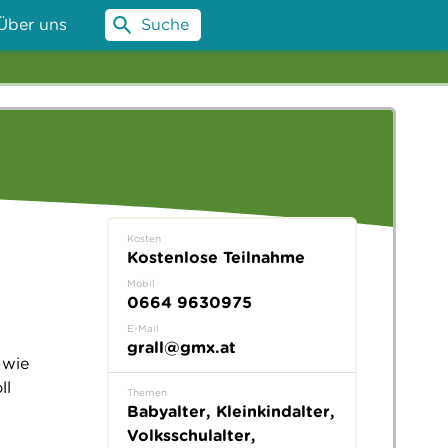
Über uns
Suche
Kosten
Kostenlose Teilnahme
Mobil
0664 9630975
E-Mail
grall@gmx.at
 wie
ll
Themen
Babyalter, Kleinkindalter,
Volksschulalter,