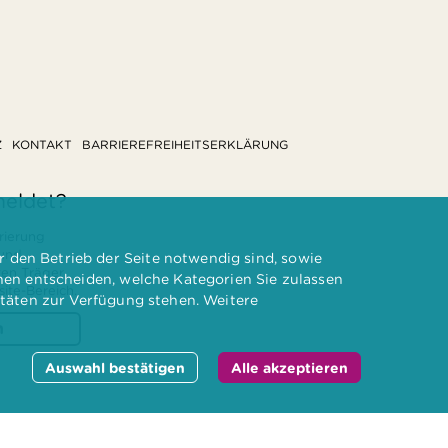
Z
KONTAKT
BARRIEREFREIHEITSERKLÄRUNG
meldet?
rierung
 und
 den Betrieb der Seite notwendig sind, sowie
ten Träger
nnen entscheiden, welche Kategorien Sie zulassen
te-Bereich.
itäten zur Verfügung stehen. Weitere
n
Auswahl bestätigen
Alle akzeptieren