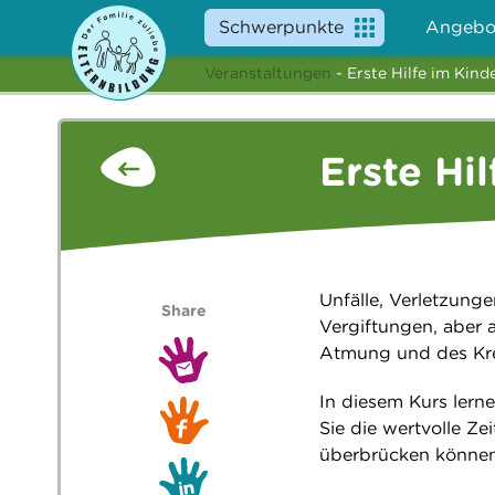
Schwerpunkte
Angebo
Veranstaltungen
- Erste Hilfe im Kind
Erste Hi
Unfälle, Verletzung
Share
Vergiftungen, aber 
Atmung und des Krei
In diesem Kurs lern
Sie die wertvolle Ze
überbrücken können