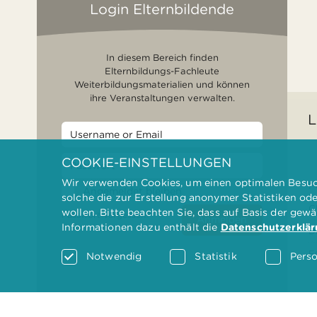
Login Elternbildende
In diesem Bereich finden
Elternbildungs-Fachleute
Weiterbildungsmaterialien und können
ihre Veranstaltungen verwalten.
L
COOKIE-EINSTELLUNGEN
Wir verwenden Cookies, um einen optimalen Besuch
F
Angemeldet bleiben
solche die zur Erstellung anonymer Statistiken od
G
wollen. Bitte beachten Sie, dass auf Basis der gew
Passwort vergessen?
Anmelden
Informationen dazu enthält die
Datenschutzerklä
D
F
Notwendig
Statistik
Perso