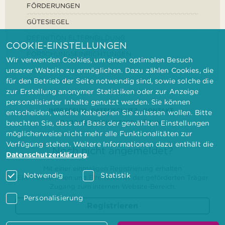
FÖRDERUNGEN
GÜTESIEGEL
DEFINITION ELTERNBILDUNG
COOKIE-EINSTELLUNGEN
FORSCHUNGSEINRICHTUNGEN
Wir verwenden Cookies, um einen optimalen Besuch
unserer Website zu ermöglichen. Dazu zählen Cookies, die
für den Betrieb der Seite notwendig sind, sowie solche die
zur Erstellung anonymer Statistiken oder zur Anzeige
personalisierter Inhalte genutzt werden. Sie können
IMPRESSUM
DATENSCHUTZ
KONTAKT
entscheiden, welche Kategorien Sie zulassen wollen. Bitte
BARRIEREFREIHEITSERKLÄRUNG
beachten Sie, dass auf Basis der gewählten Einstellungen
möglicherweise nicht mehr alle Funktionalitäten zur
Verfügung stehen. Weitere Informationen dazu enthält die
Noch nicht angemeldet?
Datenschutzerklärung
.
Mit einer einmaligen Registrierung erhalten
Notwendig
Statistik
Elternbilderinnen und Elternbildner der geförderten Träger
Zugang zum internen Website-Bereich.
Personalisierung
Registrieren