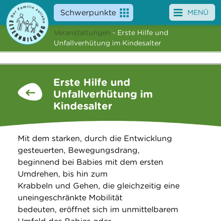
Schwerpunkte
MENÜ
Veranstaltungen
- Erste Hilfe und
Angebote
Unfallverhütung im Kindesalter
Veranstaltungen
Erste Hilfe und
News
Unfallverhütung im
Kindesalter
Service
Über uns
Mit dem starken, durch die Entwicklung
gesteuerten, Bewegungsdrang,
Suche
beginnend bei Babies mit dem ersten
Umdrehen, bis hin zum
Krabbeln und Gehen, die gleichzeitig eine
uneingeschränkte Mobilität
bedeuten, eröffnet sich im unmittelbarem