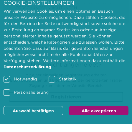
COOKIE-EINSTELLUNGEN
FORSCHUNGSEINRICHTUNGEN
Wir verwenden Cookies, um einen optimalen Besuch
unserer Website zu ermöglichen. Dazu zählen Cookies, die
für den Betrieb der Seite notwendig sind, sowie solche die
zur Erstellung anonymer Statistiken oder zur Anzeige
personalisierter Inhalte genutzt werden. Sie können
IMPRESSUM
DATENSCHUTZ
KONTAKT
entscheiden, welche Kategorien Sie zulassen wollen. Bitte
BARRIEREFREIHEITSERKLÄRUNG
beachten Sie, dass auf Basis der gewählten Einstellungen
möglicherweise nicht mehr alle Funktionalitäten zur
Verfügung stehen. Weitere Informationen dazu enthält die
Noch nicht angemeldet?
Datenschutzerklärung
.
Mit einer einmaligen Registrierung erhalten
Notwendig
Statistik
Elternbilderinnen und Elternbildner der geförderten Träger
Zugang zum internen Website-Bereich.
Personalisierung
Registrieren
Auswahl bestätigen
Alle akzeptieren