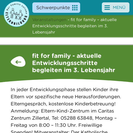
Schwerpunkte
MENÜ
Veranstaltungen
- fit for family – aktuelle
Angebote
Entwicklungsschritte begleiten im 3.
Lebensjahr
Veranstaltungen
News
fit for family - aktuelle
Entwicklungsschritte
Service
begleiten im 3. Lebensjahr
Über uns
In jeder Entwicklungsphase stellen Kinder ihre
Suche
Eltern vor spezifische neue Herausforderungen.
Elterngespräch, kostenlose Kinderbetreuung!
Anmeldung: Eltern-Kind-Zentrum im Caritas
Zentrum Zillertal, Tel: 05288 63848, Montag –
Freitag von 8:00 – 11:30 Uhr. Freiwillige
Spenden! Mitveranstalter: Der Katholische