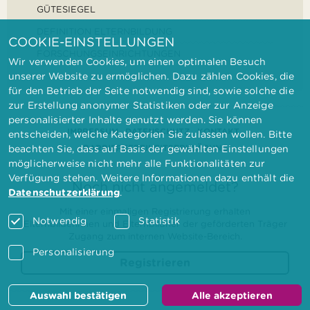
GÜTESIEGEL
DEFINITION ELTERNBILDUNG
COOKIE-EINSTELLUNGEN
FORSCHUNGSEINRICHTUNGEN
Wir verwenden Cookies, um einen optimalen Besuch
unserer Website zu ermöglichen. Dazu zählen Cookies, die
für den Betrieb der Seite notwendig sind, sowie solche die
zur Erstellung anonymer Statistiken oder zur Anzeige
personalisierter Inhalte genutzt werden. Sie können
IMPRESSUM
DATENSCHUTZ
KONTAKT
entscheiden, welche Kategorien Sie zulassen wollen. Bitte
BARRIEREFREIHEITSERKLÄRUNG
beachten Sie, dass auf Basis der gewählten Einstellungen
möglicherweise nicht mehr alle Funktionalitäten zur
Verfügung stehen. Weitere Informationen dazu enthält die
Noch nicht angemeldet?
Datenschutzerklärung
.
Mit einer einmaligen Registrierung erhalten
Notwendig
Statistik
Elternbilderinnen und Elternbildner der geförderten Träger
Zugang zum internen Website-Bereich.
Personalisierung
Registrieren
Auswahl bestätigen
Alle akzeptieren