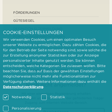
FÖRDERUNGEN
GÜTESIEGEL
DEFINITION ELTERNBILDUNG
COOKIE-EINSTELLUNGEN
FORSCHUNGSEINRICHTUNGEN
Wir verwenden Cookies, um einen optimalen Besuch
unserer Website zu ermöglichen. Dazu zählen Cookies, die
für den Betrieb der Seite notwendig sind, sowie solche die
zur Erstellung anonymer Statistiken oder zur Anzeige
personalisierter Inhalte genutzt werden. Sie können
IMPRESSUM
DATENSCHUTZ
KONTAKT
entscheiden, welche Kategorien Sie zulassen wollen. Bitte
BARRIEREFREIHEITSERKLÄRUNG
beachten Sie, dass auf Basis der gewählten Einstellungen
möglicherweise nicht mehr alle Funktionalitäten zur
Verfügung stehen. Weitere Informationen dazu enthält die
Noch nicht angemeldet?
Datenschutzerklärung
.
Mit einer einmaligen Registrierung erhalten
Notwendig
Statistik
Elternbilderinnen und Elternbildner der geförderten Träger
Zugang zum internen Website-Bereich.
Personalisierung