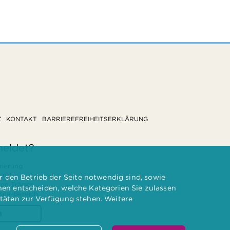
Z
KONTAKT
BARRIEREFREIHEITSERKLÄRUNG
meldet?
rierung
 und
 den Betrieb der Seite notwendig sind, sowie
ten Träger
nnen entscheiden, welche Kategorien Sie zulassen
te-Bereich.
itäten zur Verfügung stehen. Weitere
n