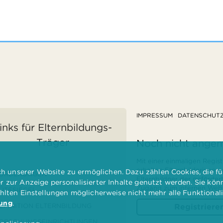
IMPRESSUM
DATENSCHUT
inks für Elternbildungs-
Träger
Noch nicht ange
Mit einer einmaligen Regist
erhalten Elternbilderinnen
 unserer Website zu ermöglichen. Dazu zählen Cookies, die für
ÖRDERUNGEN
Elternbildner der geförder
er zur Anzeige personalisierter Inhalte genutzt werden. Sie kö
Zugang zum internen Websi
ÜTESIEGEL
ählten Einstellungen möglicherweise nicht mehr alle Funktional
rung
.
EFINITION ELTERNBILDUNG
Registriere
ORSCHUNGSEINRICHTUNGEN