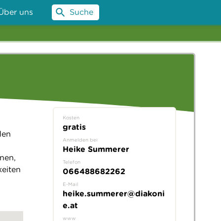
Über uns
Suche
Kosten
gratis
den
Anmelden bei
s
Heike Summerer
nen,
Telefon
keiten
066488682262
E-Mail
heike.summerer@diakoni
e.at
www