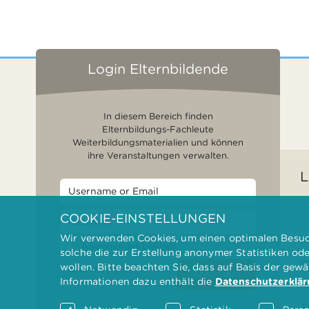
Login Elternbildende
In diesem Bereich finden
Elternbildungs-Fachleute
Weiterbildungsmaterialien und können
ihre Veranstaltungen verwalten.
L
COOKIE-EINSTELLUNGEN
Wir verwenden Cookies, um einen optimalen Besuch
F
Angemeldet bleiben
solche die zur Erstellung anonymer Statistiken od
G
wollen. Bitte beachten Sie, dass auf Basis der gew
Passwort vergessen?
Anmelden
Informationen dazu enthält die
Datenschutzerklä
D
F