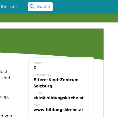
Über uns
Suche
Kosten
0
doch
Anmelden bei
? Und
Eltern-Kind-Zentrum
Salzburg
s
E-Mail
tung,
ekiz@bildungskirche.at
www
www.bildungskirche.at
en von