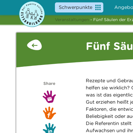
Schwerpunkte
Angebo
Veranstaltungen
- Fünf Säulen der Er
Fünf Säu
Rezepte und Gebrau
Share
helfen sie wirklich
was ist das eigentli
Gut erziehen heißt j
Faktoren, die entwi
Beliebigkeit oder a
Die Referentin stell
Aufwachsen und ihre