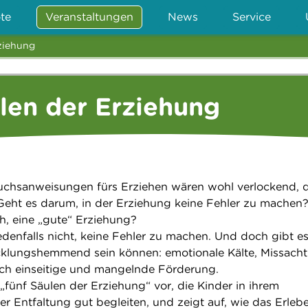
te
Veranstaltungen
News
Service
ziehung
len der Erziehung
chsanweisungen fürs Erziehen wären wohl verlockend, 
? Geht es darum, in der Erziehung keine Fehler zu machen
ch, eine „gute“ Erziehung?
edenfalls nicht, keine Fehler zu machen. Und doch gibt e
cklungshemmend sein können: emotionale Kälte, Missach
uch einseitige und mangelnde Förderung.
t „fünf Säulen der Erziehung“ vor, die Kinder in ihrem
r Entfaltung gut begleiten, und zeigt auf, wie das Erleb