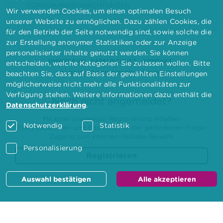
FORSCHUNGSEINRICHTUNGEN
Wir verwenden Cookies, um einen optimalen Besuch
unserer Website zu ermöglichen. Dazu zählen Cookies, die
für den Betrieb der Seite notwendig sind, sowie solche die
zur Erstellung anonymer Statistiken oder zur Anzeige
personalisierter Inhalte genutzt werden. Sie können
IMPRESSUM
DATENSCHUTZ
KONTAKT
entscheiden, welche Kategorien Sie zulassen wollen. Bitte
BARRIEREFREIHEITSERKLÄRUNG
beachten Sie, dass auf Basis der gewählten Einstellungen
möglicherweise nicht mehr alle Funktionalitäten zur
Verfügung stehen. Weitere Informationen dazu enthält die
Noch nicht angemeldet?
Datenschutzerklärung
.
Mit einer einmaligen Registrierung erhalten
Notwendig
Statistik
Elternbilderinnen und Elternbildner der geförderten Träger
Zugang zum internen Website-Bereich.
Personalisierung
Registrieren
Auswahl bestätigen
Alle akzeptieren