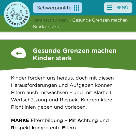
Schwerpunkte
MENÜ
Veranstaltungen
- Gesunde Grenzen machen
Angebote
Kinder stark
Veranstaltungen
Gesunde Grenzen machen
News
Kinder stark
Service
Kinder fordern uns heraus, doch mit diesen
Über uns
Herausforderungen und Aufgaben können
Eltern auch mitwachsen – und mit Klarheit,
Suche
Wertschätzung und Respekt Kindern klare
Richtlinien geben und vorleben.
MARKE
Elternbildung –
M
it
A
chtung und
R
espekt
k
ompetente
E
ltern