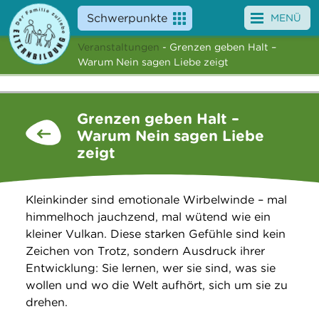
Schwerpunkte
MENÜ
Veranstaltungen
- Grenzen geben Halt –
Angebote
Warum Nein sagen Liebe zeigt
Veranstaltungen
Grenzen geben Halt –
News
Warum Nein sagen Liebe
zeigt
Service
Über uns
Kleinkinder sind emotionale Wirbelwinde – mal
himmelhoch jauchzend, mal wütend wie ein
Suche
kleiner Vulkan. Diese starken Gefühle sind kein
Zeichen von Trotz, sondern Ausdruck ihrer
Entwicklung: Sie lernen, wer sie sind, was sie
wollen und wo die Welt aufhört, sich um sie zu
drehen.