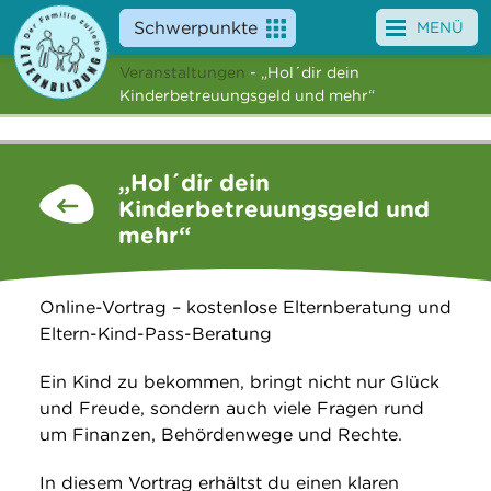
Schwerpunkte
MENÜ
Veranstaltungen
- „Hol´dir dein
Angebote
Kinderbetreuungsgeld und mehr“
Veranstaltungen
„Hol´dir dein
News
Kinderbetreuungsgeld und
mehr“
Service
Über uns
Online-Vortrag – kostenlose Elternberatung und
Eltern-Kind-Pass-Beratung
Suche
Ein Kind zu bekommen, bringt nicht nur Glück
und Freude, sondern auch viele Fragen rund
um Finanzen, Behördenwege und Rechte.
In diesem Vortrag erhältst du einen klaren