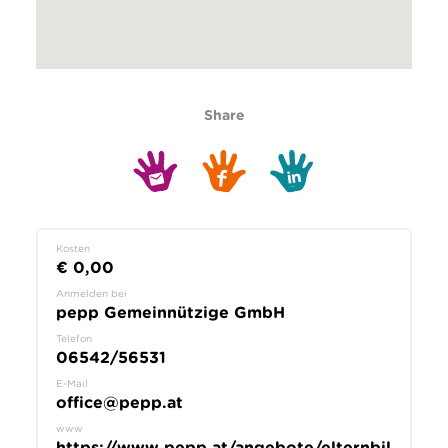
Share
Kosten
€ 0,00
Anmelden bei
pepp Gemeinnützige GmbH
Telefon
06542/56531
E-Mail
office@pepp.at
www
https://www.pepp.at/angebote/elternbil