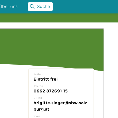
Über uns
Suche
Kosten
Eintritt frei
Telefon
0662 872691 15
E-Mail
brigitte.singer@sbw.salz
burg.at
?
www