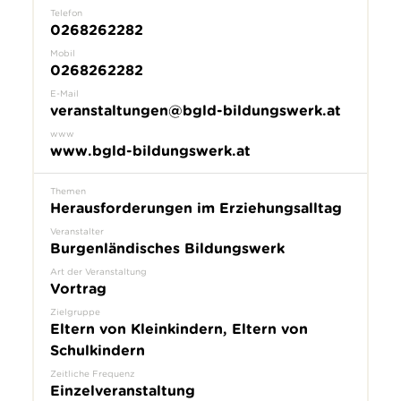
Telefon
0268262282
Mobil
0268262282
E-Mail
veranstaltungen@bgld-bildungswerk.at
www
www.bgld-bildungswerk.at
Themen
Herausforderungen im Erziehungsalltag
Veranstalter
Burgenländisches Bildungswerk
Art der Veranstaltung
Vortrag
Zielgruppe
Eltern von Kleinkindern, Eltern von
Schulkindern
Zeitliche Frequenz
Einzelveranstaltung