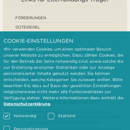
FÖRDERUNGEN
GÜTESIEGEL
DEFINITION ELTERNBILDUNG
COOKIE-EINSTELLUNGEN
FORSCHUNGSEINRICHTUNGEN
Wir verwenden Cookies, um einen optimalen Besuch
unserer Website zu ermöglichen. Dazu zählen Cookies, die
für den Betrieb der Seite notwendig sind, sowie solche die
zur Erstellung anonymer Statistiken oder zur Anzeige
personalisierter Inhalte genutzt werden. Sie können
IMPRESSUM
DATENSCHUTZ
KONTAKT
entscheiden, welche Kategorien Sie zulassen wollen. Bitte
BARRIEREFREIHEITSERKLÄRUNG
beachten Sie, dass auf Basis der gewählten Einstellungen
möglicherweise nicht mehr alle Funktionalitäten zur
Verfügung stehen. Weitere Informationen dazu enthält die
Noch nicht angemeldet?
Datenschutzerklärung
.
Mit einer einmaligen Registrierung erhalten
Notwendig
Statistik
Elternbilderinnen und Elternbildner der geförderten Träger
Zugang zum internen Website-Bereich.
Personalisierung