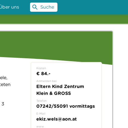
Über uns
Suche
Kosten
€ 84.-
ele,
Anmelden bei
teten
Eltern Kind Zentrum
Klein & GROSS
Telefon
 3
07242/55091 vormittags
E-Mail
ekiz.wels@aon.at
www