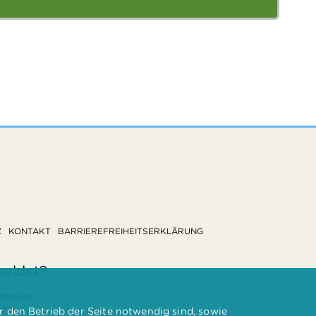
Z
KONTAKT
BARRIEREFREIHEITSERKLÄRUNG
meldet?
rierung
 und
 den Betrieb der Seite notwendig sind, sowie