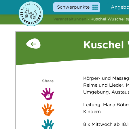
Schwerpunkte
Angebo
Veranstaltungen
- Kuschel Wuschel s
Kuschel
Körper- und Massage
Share
Reime und Lieder, M
Umgebung, Austaus
Leitung: Maria Böhm
Kindern
8 x Mittwoch ab 18.