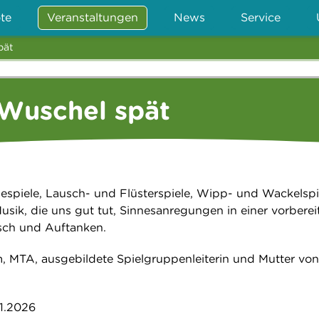
te
Veranstaltungen
News
Service
pät
 Wuschel spät
spiele, Lausch- und Flüsterspiele, Wipp- und Wackelspi
usik, die uns gut tut, Sinnesanregungen in einer vorberei
ch und Auftanken.
, MTA, ausgebildete Spielgruppenleiterin und Mutter von
11.2026