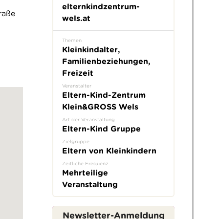
elternkindzentrum-
raße
wels.at
Themen
Kleinkindalter,
Familienbeziehungen,
Freizeit
Veranstalter
Eltern-Kind-Zentrum
Klein&GROSS Wels
Art der Veranstaltung
Eltern-Kind Gruppe
Zielgruppe
Eltern von Kleinkindern
Zeitliche Frequenz
Mehrteilige
Veranstaltung
Newsletter-Anmeldung