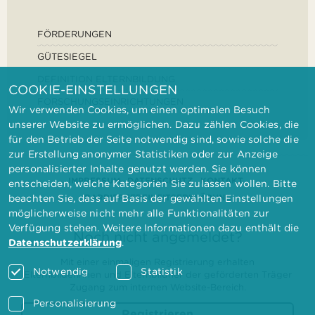
FÖRDERUNGEN
GÜTESIEGEL
DEFINITION ELTERNBILDUNG
COOKIE-EINSTELLUNGEN
FORSCHUNGSEINRICHTUNGEN
Wir verwenden Cookies, um einen optimalen Besuch
unserer Website zu ermöglichen. Dazu zählen Cookies, die
für den Betrieb der Seite notwendig sind, sowie solche die
zur Erstellung anonymer Statistiken oder zur Anzeige
personalisierter Inhalte genutzt werden. Sie können
IMPRESSUM
DATENSCHUTZ
KONTAKT
entscheiden, welche Kategorien Sie zulassen wollen. Bitte
BARRIEREFREIHEITSERKLÄRUNG
beachten Sie, dass auf Basis der gewählten Einstellungen
möglicherweise nicht mehr alle Funktionalitäten zur
Verfügung stehen. Weitere Informationen dazu enthält die
Noch nicht angemeldet?
Datenschutzerklärung
.
Mit einer einmaligen Registrierung erhalten
Notwendig
Statistik
Elternbilderinnen und Elternbildner der geförderten Träger
Zugang zum internen Website-Bereich.
Personalisierung
Registrieren