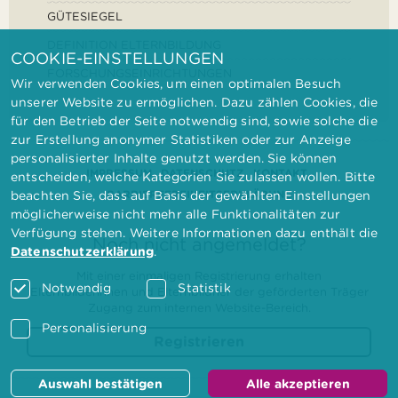
GÜTESIEGEL
DEFINITION ELTERNBILDUNG
COOKIE-EINSTELLUNGEN
FORSCHUNGSEINRICHTUNGEN
Wir verwenden Cookies, um einen optimalen Besuch
unserer Website zu ermöglichen. Dazu zählen Cookies, die
für den Betrieb der Seite notwendig sind, sowie solche die
zur Erstellung anonymer Statistiken oder zur Anzeige
personalisierter Inhalte genutzt werden. Sie können
IMPRESSUM
DATENSCHUTZ
KONTAKT
entscheiden, welche Kategorien Sie zulassen wollen. Bitte
BARRIEREFREIHEITSERKLÄRUNG
beachten Sie, dass auf Basis der gewählten Einstellungen
möglicherweise nicht mehr alle Funktionalitäten zur
Verfügung stehen. Weitere Informationen dazu enthält die
Noch nicht angemeldet?
Datenschutzerklärung
.
Mit einer einmaligen Registrierung erhalten
Notwendig
Statistik
Elternbilderinnen und Elternbildner der geförderten Träger
Zugang zum internen Website-Bereich.
Personalisierung
Registrieren
Auswahl bestätigen
Alle akzeptieren