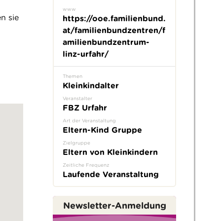
www
n sie
https://ooe.familienbund.
at/familienbundzentren/f
amilienbundzentrum-
linz-urfahr/
Themen
Kleinkindalter
Veranstalter
FBZ Urfahr
Art der Veranstaltung
Eltern-Kind Gruppe
Zielgruppe
Eltern von Kleinkindern
Zeitliche Frequenz
Laufende Veranstaltung
Newsletter-Anmeldung