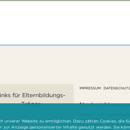
IMPRESSUM
DATENSCHUT
inks für Elternbildungs-
Träger
Noch nicht ange
Mit einer einmaligen Regist
erhalten Elternbilderinnen
 unserer Website zu ermöglichen. Dazu zählen Cookies, die für
ÖRDERUNGEN
Elternbildner der geförder
er zur Anzeige personalisierter Inhalte genutzt werden. Sie kö