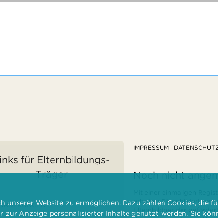
IMPRESSUM
DATENSCHUT
inks für Elternbildungs-
Träger
Noch nicht ange
Mit einer einmaligen Regist
erhalten Elternbilderinnen
 unserer Website zu ermöglichen. Dazu zählen Cookies, die für
ÖRDERUNGEN
Elternbildner der geförder
er zur Anzeige personalisierter Inhalte genutzt werden. Sie kö