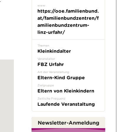
r
www
https://ooe.familienbund.
at/familienbundzentren/f
amilienbundzentrum-
linz-urfahr/
Themen
Kleinkindalter
Veranstalter
FBZ Urfahr
Art der Veranstaltung
Eltern-Kind Gruppe
Zielgruppe
Eltern von Kleinkindern
Zeitliche Frequenz
Laufende Veranstaltung
Newsletter-Anmeldung