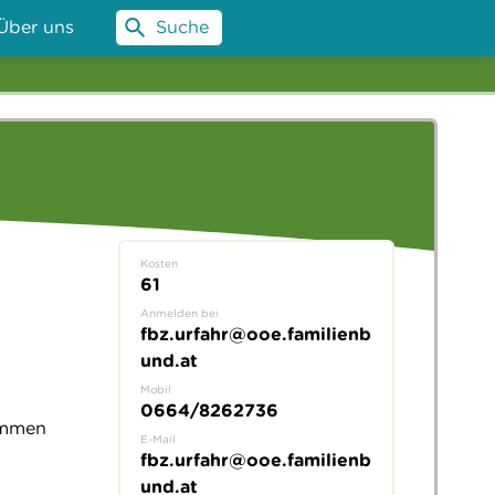
Über uns
Suche
Kosten
61
Anmelden bei
fbz.urfahr@ooe.familienb
und.at
Mobil
0664/8262736
nommen
E-Mail
fbz.urfahr@ooe.familienb
und.at