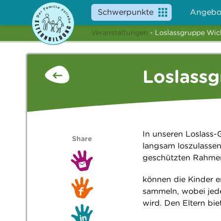
Schwerpunkte
Angebo
Veranstaltungen
- Loslassgruppe Wic
Loslassg
In unseren Loslass-
Share
langsam loszulassen 
geschützten Rahmen
können die Kinder e
sammeln, wobei jede
wird. Den Eltern bi