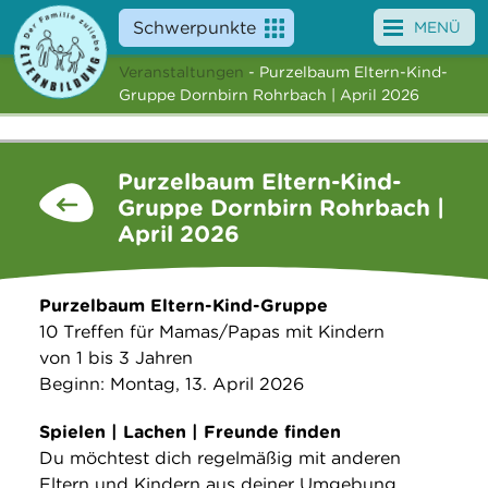
Schwerpunkte
MENÜ
Veranstaltungen
- Purzelbaum Eltern-Kind-
Angebote
Gruppe Dornbirn Rohrbach | April 2026
Veranstaltungen
Purzelbaum Eltern-Kind-
News
Gruppe Dornbirn Rohrbach |
April 2026
Service
Über uns
Purzelbaum Eltern-Kind-Gruppe
10 Treffen für Mamas/Papas mit Kindern
Suche
von 1 bis 3 Jahren
Beginn: Montag, 13. April 2026
Spielen | Lachen | Freunde finden
Du möchtest dich regelmäßig mit anderen
Eltern und Kindern aus deiner Umgebung