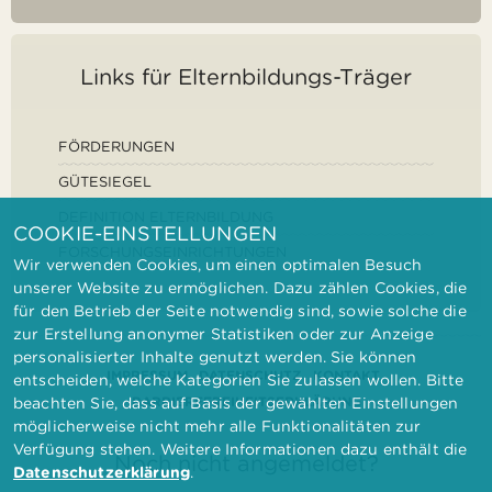
Links für Elternbildungs-Träger
FÖRDERUNGEN
GÜTESIEGEL
DEFINITION ELTERNBILDUNG
COOKIE-EINSTELLUNGEN
FORSCHUNGSEINRICHTUNGEN
Wir verwenden Cookies, um einen optimalen Besuch
unserer Website zu ermöglichen. Dazu zählen Cookies, die
für den Betrieb der Seite notwendig sind, sowie solche die
zur Erstellung anonymer Statistiken oder zur Anzeige
personalisierter Inhalte genutzt werden. Sie können
IMPRESSUM
DATENSCHUTZ
KONTAKT
entscheiden, welche Kategorien Sie zulassen wollen. Bitte
BARRIEREFREIHEITSERKLÄRUNG
beachten Sie, dass auf Basis der gewählten Einstellungen
möglicherweise nicht mehr alle Funktionalitäten zur
Verfügung stehen. Weitere Informationen dazu enthält die
Noch nicht angemeldet?
Datenschutzerklärung
.