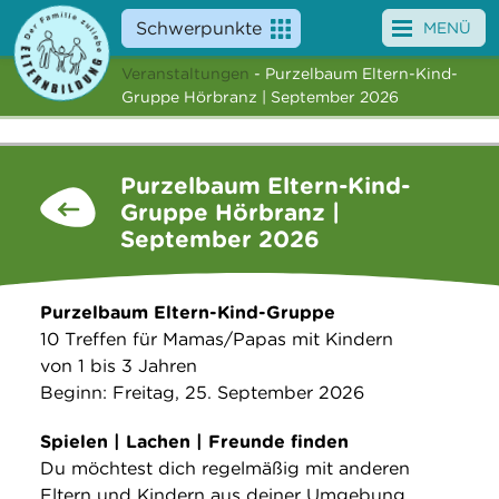
Schwerpunkte
MENÜ
Veranstaltungen
- Purzelbaum Eltern-Kind-
Angebote
Gruppe Hörbranz | September 2026
Veranstaltungen
Purzelbaum Eltern-Kind-
News
Gruppe Hörbranz |
September 2026
Service
Über uns
Purzelbaum Eltern-Kind-Gruppe
10 Treffen für Mamas/Papas mit Kindern
Suche
von 1 bis 3 Jahren
Beginn: Freitag, 25. September 2026
Spielen | Lachen | Freunde finden
Du möchtest dich regelmäßig mit anderen
Eltern und Kindern aus deiner Umgebung