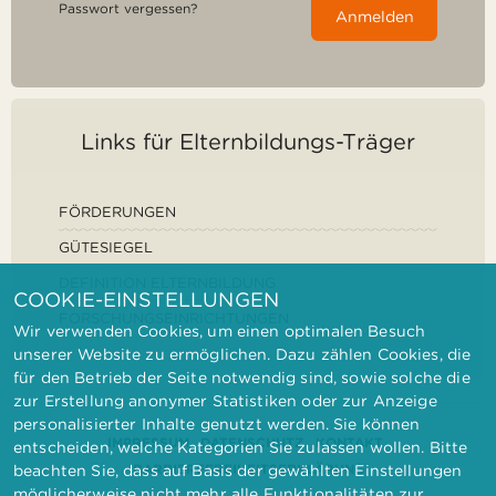
Passwort vergessen?
Anmelden
Links für Elternbildungs-Träger
FÖRDERUNGEN
GÜTESIEGEL
DEFINITION ELTERNBILDUNG
COOKIE-EINSTELLUNGEN
FORSCHUNGSEINRICHTUNGEN
Wir verwenden Cookies, um einen optimalen Besuch
unserer Website zu ermöglichen. Dazu zählen Cookies, die
für den Betrieb der Seite notwendig sind, sowie solche die
zur Erstellung anonymer Statistiken oder zur Anzeige
personalisierter Inhalte genutzt werden. Sie können
IMPRESSUM
DATENSCHUTZ
KONTAKT
entscheiden, welche Kategorien Sie zulassen wollen. Bitte
BARRIEREFREIHEITSERKLÄRUNG
beachten Sie, dass auf Basis der gewählten Einstellungen
möglicherweise nicht mehr alle Funktionalitäten zur