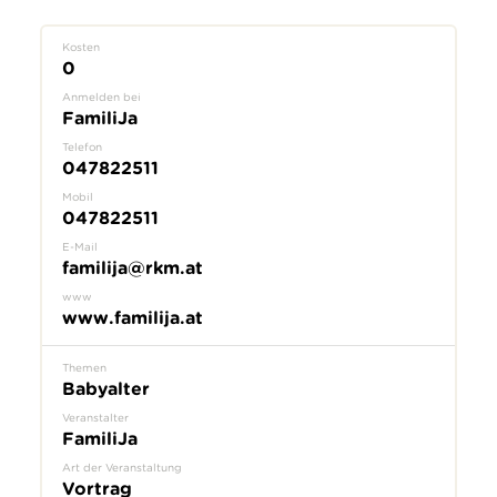
Kosten
0
Anmelden bei
FamiliJa
Telefon
047822511
Mobil
047822511
E-Mail
familija@rkm.at
www
www.familija.at
Themen
Babyalter
Veranstalter
FamiliJa
Art der Veranstaltung
Vortrag