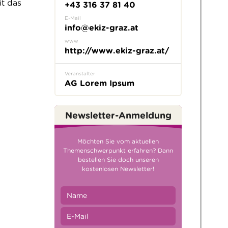
t das
+43 316 37 81 40
E-Mail
info@ekiz-graz.at
www
http://www.ekiz-graz.at/
Veranstalter
AG Lorem Ipsum
Newsletter-Anmeldung
Möchten Sie vom aktuellen
Themenschwerpunkt erfahren? Dann
bestellen Sie doch unseren
kostenlosen Newsletter!