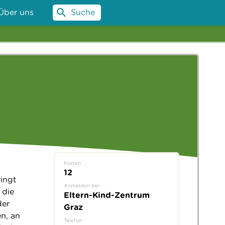
Über uns
Suche
Kosten
12
ringt
Anmelden bei
 die
Eltern-Kind-Zentrum
der
Graz
n, an
Telefon