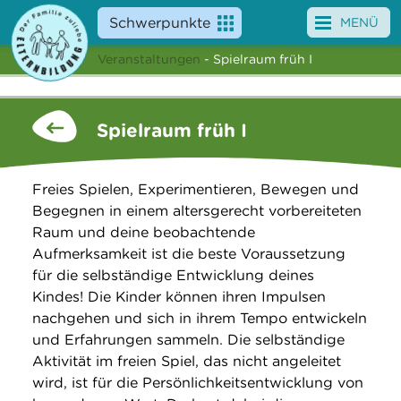
Schwerpunkte
MENÜ
Veranstaltungen
- Spielraum früh I
Angebote
Veranstaltungen
Spielraum früh I
News
Freies Spielen, Experimentieren, Bewegen und
Service
Begegnen in einem altersgerecht vorbereiteten
Raum und deine beobachtende
Über uns
Aufmerksamkeit ist die beste Voraussetzung
für die selbständige Entwicklung deines
Suche
Kindes! Die Kinder können ihren Impulsen
nachgehen und sich in ihrem Tempo entwickeln
und Erfahrungen sammeln. Die selbständige
Aktivität im freien Spiel, das nicht angeleitet
wird, ist für die Persönlichkeitsentwicklung von