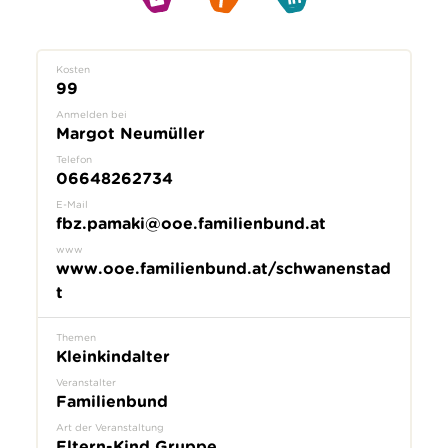
Kosten
99
Anmelden bei
Margot Neumüller
Telefon
06648262734
E-Mail
fbz.pamaki@ooe.familienbund.at
www
www.ooe.familienbund.at/schwanenstad
t
Themen
Kleinkindalter
Veranstalter
Familienbund
Art der Veranstaltung
Eltern-Kind Gruppe