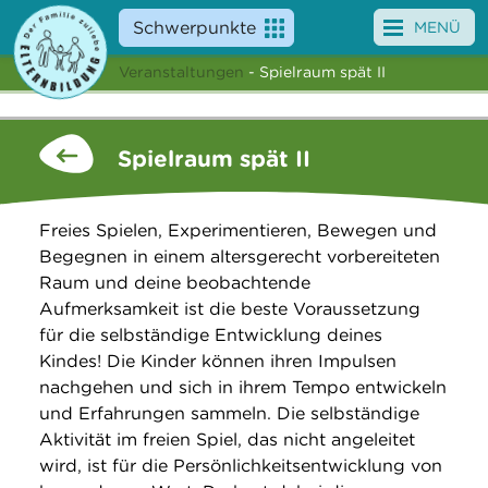
Schwerpunkte
MENÜ
Veranstaltungen
- Spielraum spät II
Angebote
Veranstaltungen
Spielraum spät II
News
Freies Spielen, Experimentieren, Bewegen und
Service
Begegnen in einem altersgerecht vorbereiteten
Raum und deine beobachtende
Über uns
Aufmerksamkeit ist die beste Voraussetzung
für die selbständige Entwicklung deines
Suche
Kindes! Die Kinder können ihren Impulsen
nachgehen und sich in ihrem Tempo entwickeln
und Erfahrungen sammeln. Die selbständige
Aktivität im freien Spiel, das nicht angeleitet
wird, ist für die Persönlichkeitsentwicklung von