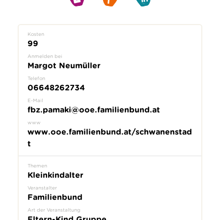
Kosten
99
Anmelden bei
Margot Neumüller
Telefon
06648262734
E-Mail
fbz.pamaki@ooe.familienbund.at
www
www.ooe.familienbund.at/schwanenstad
t
Themen
Kleinkindalter
Veranstalter
Familienbund
Art der Veranstaltung
Eltern-Kind Gruppe