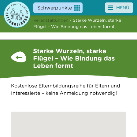
Schwerpunkte
MENÜ
Veranstaltungen
- Starke Wurzeln, starke
Angebote
Flügel – Wie Bindung das Leben formt
Veranstaltungen
Starke Wurzeln, starke
News
Flügel – Wie Bindung das
Leben formt
Service
Über uns
Kostenlose Elternbildungsreihe für Eltern und
Interessierte – keine Anmeldung notwendig!
Suche