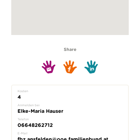
Share
Kosten
4
Anmelden bei
Elke-Maria Hauser
Telefon
06648262712
E-Mail
fbz.ansfelden@ooe.familienbund.at