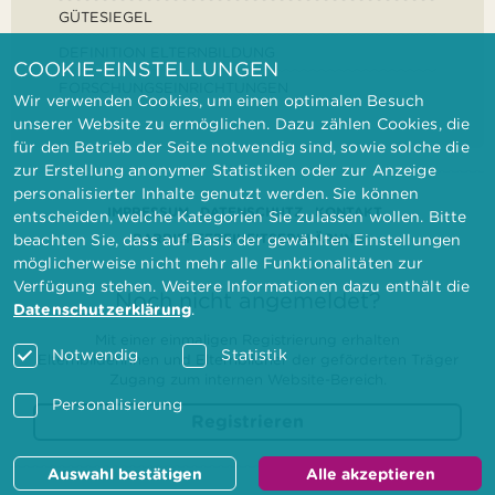
GÜTESIEGEL
DEFINITION ELTERNBILDUNG
COOKIE-EINSTELLUNGEN
FORSCHUNGSEINRICHTUNGEN
Wir verwenden Cookies, um einen optimalen Besuch
unserer Website zu ermöglichen. Dazu zählen Cookies, die
für den Betrieb der Seite notwendig sind, sowie solche die
zur Erstellung anonymer Statistiken oder zur Anzeige
personalisierter Inhalte genutzt werden. Sie können
IMPRESSUM
DATENSCHUTZ
KONTAKT
entscheiden, welche Kategorien Sie zulassen wollen. Bitte
BARRIEREFREIHEITSERKLÄRUNG
beachten Sie, dass auf Basis der gewählten Einstellungen
möglicherweise nicht mehr alle Funktionalitäten zur
Verfügung stehen. Weitere Informationen dazu enthält die
Noch nicht angemeldet?
Datenschutzerklärung
.
Mit einer einmaligen Registrierung erhalten
Notwendig
Statistik
Elternbilderinnen und Elternbildner der geförderten Träger
Zugang zum internen Website-Bereich.
Personalisierung
Registrieren
Auswahl bestätigen
Alle akzeptieren