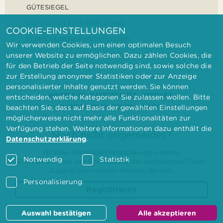
GÜTESIEGEL
DEFINITION ELTERNBILDUNG
COOKIE-EINSTELLUNGEN
FORSCHUNGSEINRICHTUNGEN
Wir verwenden Cookies, um einen optimalen Besuch
unserer Website zu ermöglichen. Dazu zählen Cookies, die
für den Betrieb der Seite notwendig sind, sowie solche die
zur Erstellung anonymer Statistiken oder zur Anzeige
personalisierter Inhalte genutzt werden. Sie können
IMPRESSUM
DATENSCHUTZ
KONTAKT
entscheiden, welche Kategorien Sie zulassen wollen. Bitte
BARRIEREFREIHEITSERKLÄRUNG
beachten Sie, dass auf Basis der gewählten Einstellungen
möglicherweise nicht mehr alle Funktionalitäten zur
Verfügung stehen. Weitere Informationen dazu enthält die
Noch nicht angemeldet?
Datenschutzerklärung
.
Mit einer einmaligen Registrierung erhalten
Notwendig
Statistik
Elternbilderinnen und Elternbildner der geförderten Träger
Zugang zum internen Website-Bereich.
Personalisierung
Registrieren
Auswahl bestätigen
Alle akzeptieren