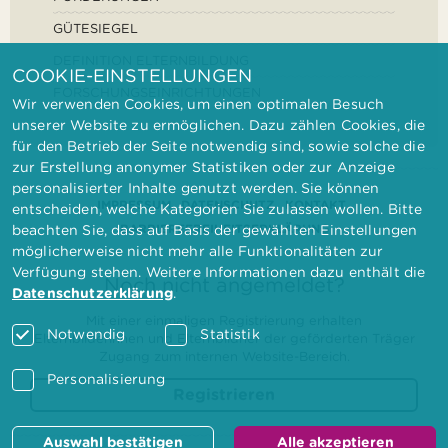
GÜTESIEGEL
DEFINITION ELTERNBILDUNG
COOKIE-EINSTELLUNGEN
FORSCHUNGSEINRICHTUNGEN
Wir verwenden Cookies, um einen optimalen Besuch
unserer Website zu ermöglichen. Dazu zählen Cookies, die
für den Betrieb der Seite notwendig sind, sowie solche die
zur Erstellung anonymer Statistiken oder zur Anzeige
personalisierter Inhalte genutzt werden. Sie können
IMPRESSUM
DATENSCHUTZ
KONTAKT
entscheiden, welche Kategorien Sie zulassen wollen. Bitte
BARRIEREFREIHEITSERKLÄRUNG
beachten Sie, dass auf Basis der gewählten Einstellungen
möglicherweise nicht mehr alle Funktionalitäten zur
Verfügung stehen. Weitere Informationen dazu enthält die
Noch nicht angemeldet?
Datenschutzerklärung
.
Mit einer einmaligen Registrierung erhalten
Notwendig
Statistik
Elternbilderinnen und Elternbildner der geförderten Träger
Zugang zum internen Website-Bereich.
Personalisierung
Registrieren
Auswahl bestätigen
Alle akzeptieren