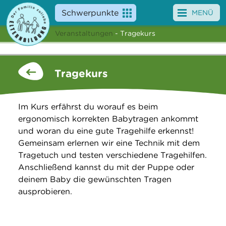
Schwerpunkte
MENÜ
Veranstaltungen
- Tragekurs
Angebote
Veranstaltungen
Tragekurs
News
Im Kurs erfährst du worauf es beim
Service
ergonomisch korrekten Babytragen ankommt
und woran du eine gute Tragehilfe erkennst!
Über uns
Gemeinsam erlernen wir eine Technik mit dem
Tragetuch und testen verschiedene Tragehilfen.
Suche
Anschließend kannst du mit der Puppe oder
deinem Baby die gewünschten Tragen
ausprobieren.