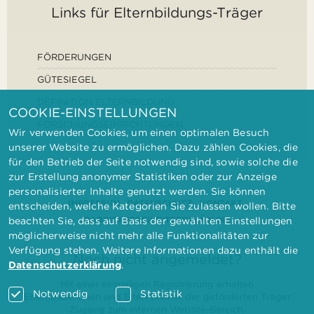
Links für Elternbildungs-Träger
FÖRDERUNGEN
GÜTESIEGEL
DEFINITION ELTERNBILDUNG
COOKIE-EINSTELLUNGEN
FORSCHUNGSEINRICHTUNGEN
Wir verwenden Cookies, um einen optimalen Besuch
unserer Website zu ermöglichen. Dazu zählen Cookies, die
für den Betrieb der Seite notwendig sind, sowie solche die
zur Erstellung anonymer Statistiken oder zur Anzeige
personalisierter Inhalte genutzt werden. Sie können
IMPRESSUM
DATENSCHUTZ
KONTAKT
entscheiden, welche Kategorien Sie zulassen wollen. Bitte
BARRIEREFREIHEITSERKLÄRUNG
beachten Sie, dass auf Basis der gewählten Einstellungen
möglicherweise nicht mehr alle Funktionalitäten zur
Verfügung stehen. Weitere Informationen dazu enthält die
Noch nicht angemeldet?
Datenschutzerklärung
.
Mit einer einmaligen Registrierung erhalten
Notwendig
Statistik
Elternbilderinnen und Elternbildner der geförderten Träger
Zugang zum internen Website-Bereich.