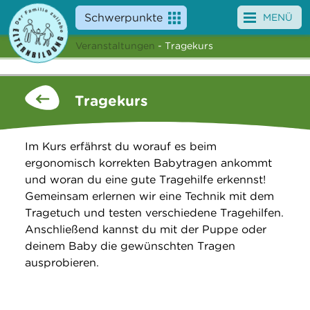
Schwerpunkte
MENÜ
Veranstaltungen
- Tragekurs
Angebote
Veranstaltungen
Tragekurs
News
Im Kurs erfährst du worauf es beim
Service
ergonomisch korrekten Babytragen ankommt
und woran du eine gute Tragehilfe erkennst!
Über uns
Gemeinsam erlernen wir eine Technik mit dem
Tragetuch und testen verschiedene Tragehilfen.
Suche
Anschließend kannst du mit der Puppe oder
deinem Baby die gewünschten Tragen
ausprobieren.