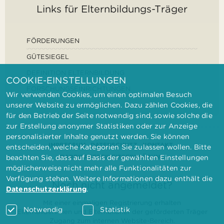
Links für Elternbildungs-Träger
FÖRDERUNGEN
GÜTESIEGEL
DEFINITION ELTERNBILDUNG
COOKIE-EINSTELLUNGEN
FORSCHUNGSEINRICHTUNGEN
Wir verwenden Cookies, um einen optimalen Besuch
unserer Website zu ermöglichen. Dazu zählen Cookies, die
für den Betrieb der Seite notwendig sind, sowie solche die
zur Erstellung anonymer Statistiken oder zur Anzeige
personalisierter Inhalte genutzt werden. Sie können
IMPRESSUM
DATENSCHUTZ
KONTAKT
entscheiden, welche Kategorien Sie zulassen wollen. Bitte
BARRIEREFREIHEITSERKLÄRUNG
beachten Sie, dass auf Basis der gewählten Einstellungen
möglicherweise nicht mehr alle Funktionalitäten zur
Verfügung stehen. Weitere Informationen dazu enthält die
Noch nicht angemeldet?
Datenschutzerklärung
.
Mit einer einmaligen Registrierung erhalten
Notwendig
Statistik
Elternbilderinnen und Elternbildner der geförderten Träger
Zugang zum internen Website-Bereich.