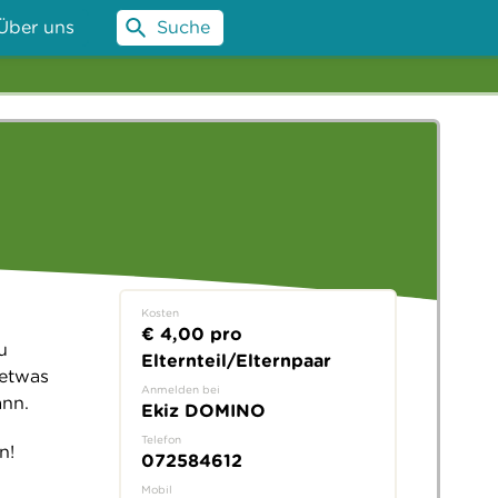
Über uns
Suche
Kosten
€ 4,00 pro
u
Elternteil/Elternpaar
 etwas
Anmelden bei
ann.
Ekiz DOMINO
Telefon
n!
072584612
Mobil