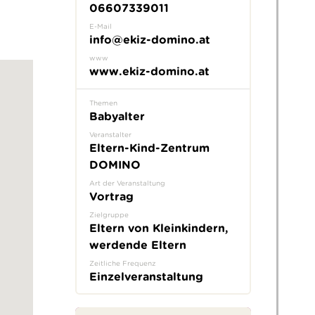
06607339011
E-Mail
info@ekiz-domino.at
www
www.ekiz-domino.at
Themen
Babyalter
Veranstalter
Eltern-Kind-Zentrum
DOMINO
Art der Veranstaltung
Vortrag
Zielgruppe
Eltern von Kleinkindern,
werdende Eltern
Zeitliche Frequenz
Einzelveranstaltung