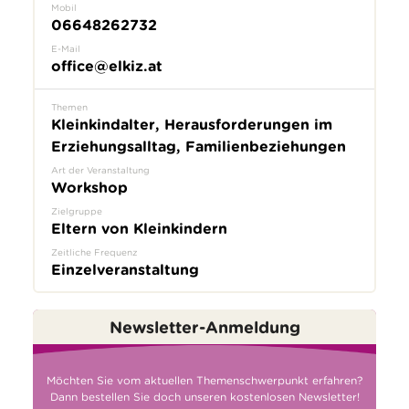
Mobil
06648262732
E-Mail
office@elkiz.at
Themen
Kleinkindalter, Herausforderungen im
Erziehungsalltag, Familienbeziehungen
Art der Veranstaltung
Workshop
Zielgruppe
Eltern von Kleinkindern
Zeitliche Frequenz
Einzelveranstaltung
Newsletter-Anmeldung
Möchten Sie vom aktuellen Themenschwerpunkt erfahren?
Dann bestellen Sie doch unseren kostenlosen Newsletter!