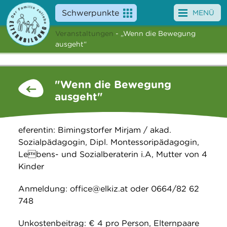
Schwerpunkte
MENÜ
Veranstaltungen
- „Wenn die Bewegung
Angebote
ausgeht“
Veranstaltungen
"Wenn die Bewegung
News
ausgeht"
Service
eferentin: Bimingstorfer Mirjam / akad.
Über uns
Sozialpädagogin, Dipl. Montessoripädagogin,
Lebens- und Sozialberaterin i.A, Mutter von 4
Suche
Kinder
Anmeldung: office@elkiz.at oder 0664/82 62
748
Unkostenbeitrag: € 4 pro Person, Elternpaare