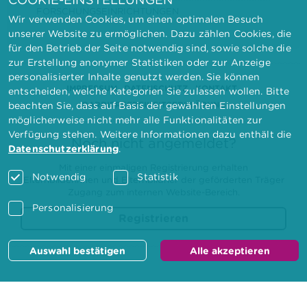
FORSCHUNGSEINRICHTUNGEN
Wir verwenden Cookies, um einen optimalen Besuch
unserer Website zu ermöglichen. Dazu zählen Cookies, die
für den Betrieb der Seite notwendig sind, sowie solche die
zur Erstellung anonymer Statistiken oder zur Anzeige
personalisierter Inhalte genutzt werden. Sie können
IMPRESSUM
DATENSCHUTZ
KONTAKT
entscheiden, welche Kategorien Sie zulassen wollen. Bitte
BARRIEREFREIHEITSERKLÄRUNG
beachten Sie, dass auf Basis der gewählten Einstellungen
möglicherweise nicht mehr alle Funktionalitäten zur
Verfügung stehen. Weitere Informationen dazu enthält die
Noch nicht angemeldet?
Datenschutzerklärung
.
Mit einer einmaligen Registrierung erhalten
Notwendig
Statistik
Elternbilderinnen und Elternbildner der geförderten Träger
Zugang zum internen Website-Bereich.
Personalisierung
Registrieren
Auswahl bestätigen
Alle akzeptieren