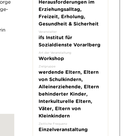
Herausforderungen im
sorge
Erziehungsalltag,
rge-
Freizeit, Erholung,
Gesundheit & Sicherheit
rin
Veranstalter
ifs Institut für
Sozialdienste Vorarlberg
Art der Veranstaltung
Workshop
Zielgruppe
werdende Eltern, Eltern
von Schulkindern,
Alleinerziehende, Eltern
behinderter Kinder,
Interkulturelle Eltern,
Väter, Eltern von
Kleinkindern
Zeitliche Frequenz
Einzelveranstaltung