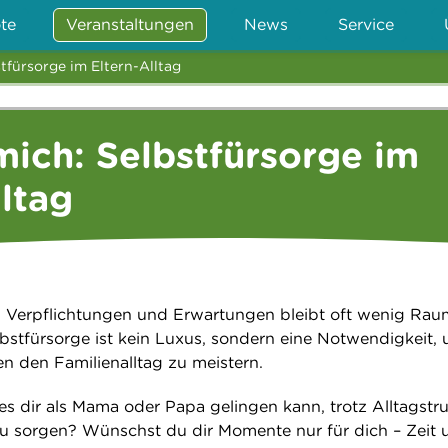
te
Veranstaltungen
News
Service
stfürsorge im Eltern-Alltag
 mich: Selbstfürsorge im
lltag
 Verpflichtungen und Erwartungen bleibt oft wenig Rau
lbstfürsorge ist kein Luxus, sondern eine Notwendigkeit,
en den Familienalltag zu meistern.
es dir als Mama oder Papa gelingen kann, trotz Alltagstr
 zu sorgen? Wünschst du dir Momente nur für dich – Zeit 