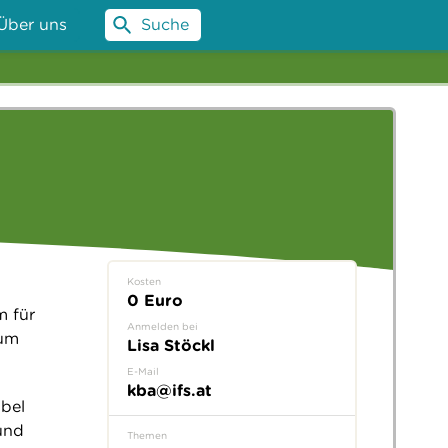
Über uns
Suche
Kosten
0 Euro
m für
Anmelden bei
 um
Lisa Stöckl
E-Mail
kba@ifs.at
ubel
und
Themen