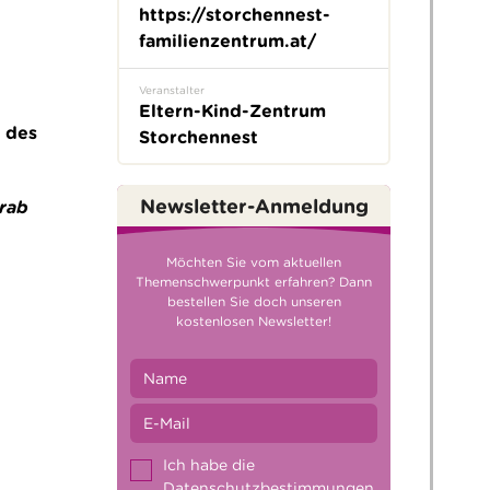
https://storchennest-
familienzentrum.at/
Veranstalter
Eltern-Kind-Zentrum
 des
Storchennest
Newsletter-Anmeldung
orab
Möchten Sie vom aktuellen
Themenschwerpunkt erfahren? Dann
bestellen Sie doch unseren
kostenlosen Newsletter!
Ich habe die
Datenschutzbestimmungen