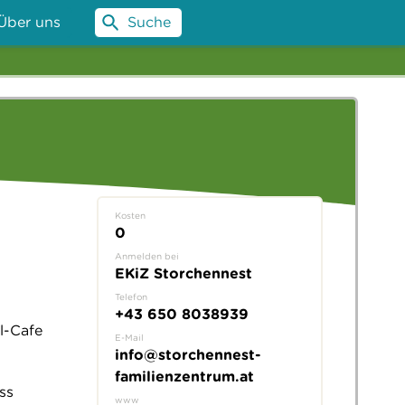
Über uns
Suche
Kosten
0
Anmelden bei
EKiZ Storchennest
Telefon
+43 650 8038939
l-Cafe
E-Mail
info@storchennest-
familienzentrum.at
ss
www