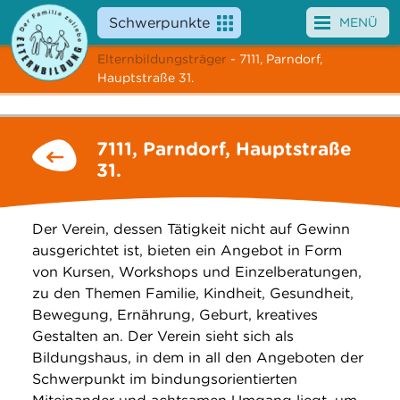
Schwerpunkte
MENÜ
Elternbildungsträger
- 7111, Parndorf,
Angebote
Hauptstraße 31.
Veranstaltungen
7111, Parndorf, Hauptstraße
News
31.
Service
Der Verein, dessen Tätigkeit nicht auf Gewinn
Über uns
ausgerichtet ist, bieten ein Angebot in Form
von Kursen, Workshops und Einzelberatungen,
Suche
zu den Themen Familie, Kindheit, Gesundheit,
Bewegung, Ernährung, Geburt, kreatives
Gestalten an. Der Verein sieht sich als
Bildungshaus, in dem in all den Angeboten der
Schwerpunkt im bindungsorientierten