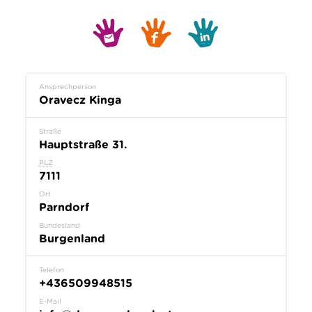
Ansprechperson
Oravecz Kinga
Straße
Hauptstraße 31.
PLZ
7111
Ort
Parndorf
Bundesland
Burgenland
Telefon
+436509948515
E-Mail