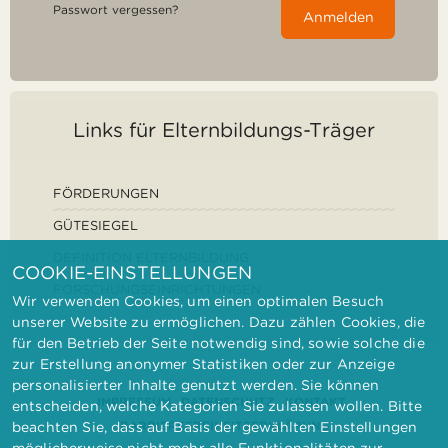
Passwort vergessen?
Anmelden
Links für Elternbildungs-Träger
FÖRDERUNGEN
GÜTESIEGEL
DEFINITION ELTERNBILDUNG
COOKIE-EINSTELLUNGEN
FORSCHUNGSEINRICHTUNGEN
Wir verwenden Cookies, um einen optimalen Besuch
unserer Website zu ermöglichen. Dazu zählen Cookies, die
für den Betrieb der Seite notwendig sind, sowie solche die
zur Erstellung anonymer Statistiken oder zur Anzeige
personalisierter Inhalte genutzt werden. Sie können
IMPRESSUM
DATENSCHUTZ
KONTAKT
entscheiden, welche Kategorien Sie zulassen wollen. Bitte
BARRIEREFREIHEITSERKLÄRUNG
beachten Sie, dass auf Basis der gewählten Einstellungen