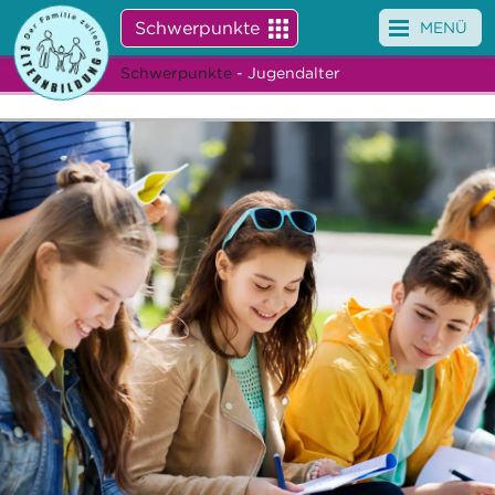
Schwerpunkte
MENÜ
Schwerpunkte
- Jugendalter
Angebote
Veranstaltungen
News
Service
Über uns
Suche