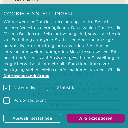
GÜTESIEGEL
DEFINITION ELTERNBILDUNG
COOKIE-EINSTELLUNGEN
FORSCHUNGSEINRICHTUNGEN
Wir verwenden Cookies, um einen optimalen Besuch
unserer Website zu ermöglichen. Dazu zählen Cookies, die
für den Betrieb der Seite notwendig sind, sowie solche die
zur Erstellung anonymer Statistiken oder zur Anzeige
personalisierter Inhalte genutzt werden. Sie können
IMPRESSUM
DATENSCHUTZ
KONTAKT
entscheiden, welche Kategorien Sie zulassen wollen. Bitte
BARRIEREFREIHEITSERKLÄRUNG
beachten Sie, dass auf Basis der gewählten Einstellungen
möglicherweise nicht mehr alle Funktionalitäten zur
Verfügung stehen. Weitere Informationen dazu enthält die
Noch nicht angemeldet?
Datenschutzerklärung
.
Mit einer einmaligen Registrierung erhalten
Notwendig
Statistik
Elternbilderinnen und Elternbildner der geförderten Träger
Zugang zum internen Website-Bereich.
Personalisierung
Registrieren
Auswahl bestätigen
Alle akzeptieren