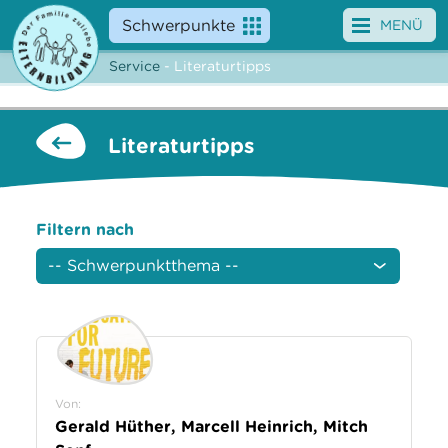
Schwerpunkte
MENÜ
Service
- Literaturtipps
Angebote
Veranstaltungen
Literaturtipps
News
Service
Filtern nach
Bestellservice
Literaturtipps
Links
Studien
Familienberatung
Newsletter Anmeldung
Von:
Gerald Hüther, Marcell Heinrich, Mitch
Über uns