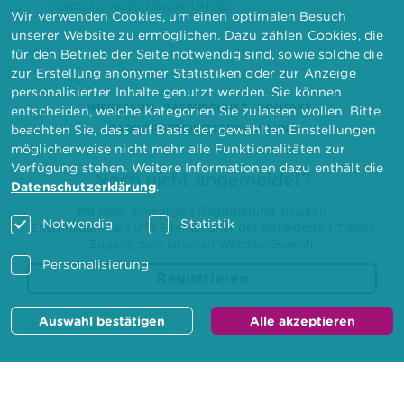
FORSCHUNGSEINRICHTUNGEN
Wir verwenden Cookies, um einen optimalen Besuch
unserer Website zu ermöglichen. Dazu zählen Cookies, die
für den Betrieb der Seite notwendig sind, sowie solche die
zur Erstellung anonymer Statistiken oder zur Anzeige
personalisierter Inhalte genutzt werden. Sie können
IMPRESSUM
DATENSCHUTZ
KONTAKT
entscheiden, welche Kategorien Sie zulassen wollen. Bitte
BARRIEREFREIHEITSERKLÄRUNG
beachten Sie, dass auf Basis der gewählten Einstellungen
möglicherweise nicht mehr alle Funktionalitäten zur
Verfügung stehen. Weitere Informationen dazu enthält die
Noch nicht angemeldet?
Datenschutzerklärung
.
Mit einer einmaligen Registrierung erhalten
Notwendig
Statistik
Elternbilderinnen und Elternbildner der geförderten Träger
Zugang zum internen Website-Bereich.
Personalisierung
Registrieren
Auswahl bestätigen
Alle akzeptieren