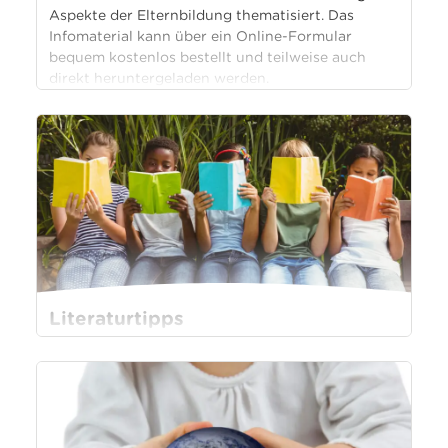
Aspekte der Elternbildung thematisiert. Das
Suche
Infomaterial kann über ein Online-Formular
bequem kostenlos bestellt und teilweise auch
direkt heruntergeladen werden.
Literaturtipps