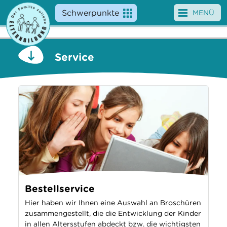
Schwerpunkte
MENÜ
Angebote
Service
Veranstaltungen
News
Service
Bestellservice
Literaturtipps
Links
Studien
Familienberatung
Bestellservice
Newsletter Anmeldung
Hier haben wir Ihnen eine Auswahl an Broschüren
zusammengestellt, die die Entwicklung der Kinder
Über uns
in allen Altersstufen abdeckt bzw. die wichtigsten