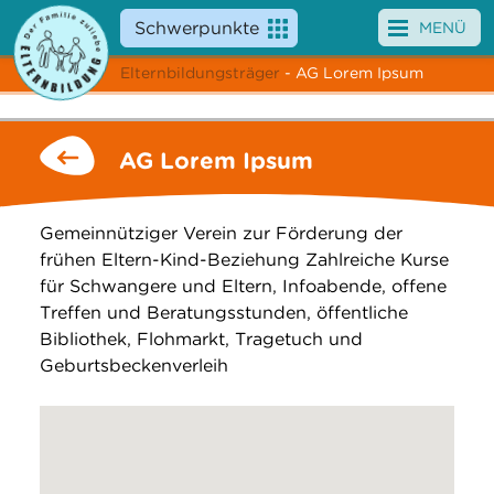
Schwerpunkte
MENÜ
Elternbildungsträger
- AG Lorem Ipsum
Angebote
Veranstaltungen
AG Lorem Ipsum
News
Gemeinnütziger Verein zur Förderung der
Service
frühen Eltern-Kind-Beziehung Zahlreiche Kurse
für Schwangere und Eltern, Infoabende, offene
Über uns
Treffen und Beratungsstunden, öffentliche
Bibliothek, Flohmarkt, Tragetuch und
Suche
Geburtsbeckenverleih