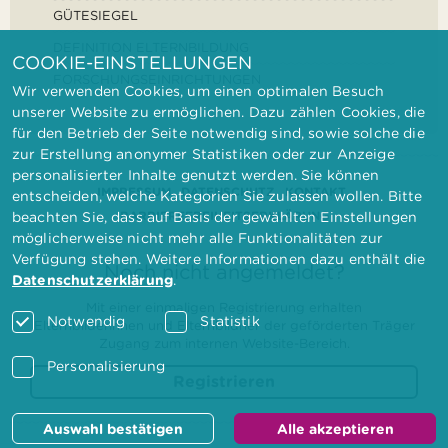
GÜTESIEGEL
DEFINITION ELTERNBILDUNG
COOKIE-EINSTELLUNGEN
FORSCHUNGSEINRICHTUNGEN
Wir verwenden Cookies, um einen optimalen Besuch
unserer Website zu ermöglichen. Dazu zählen Cookies, die
für den Betrieb der Seite notwendig sind, sowie solche die
zur Erstellung anonymer Statistiken oder zur Anzeige
personalisierter Inhalte genutzt werden. Sie können
IMPRESSUM
DATENSCHUTZ
KONTAKT
entscheiden, welche Kategorien Sie zulassen wollen. Bitte
BARRIEREFREIHEITSERKLÄRUNG
beachten Sie, dass auf Basis der gewählten Einstellungen
möglicherweise nicht mehr alle Funktionalitäten zur
Verfügung stehen. Weitere Informationen dazu enthält die
Noch nicht angemeldet?
Datenschutzerklärung
.
Mit einer einmaligen Registrierung erhalten
Notwendig
Statistik
Elternbilderinnen und Elternbildner der geförderten Träger
Zugang zum internen Website-Bereich.
Personalisierung
Registrieren
Auswahl bestätigen
Alle akzeptieren