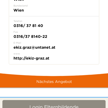
Bundesland
Wien
Telefon
0316/ 37 81 40
Fax
0316/37 8140-22
E-Mail
ekiz.graz@untanet.at
www
http://ekiz-graz.at
Nächstes Angebot
Login Elternbildende