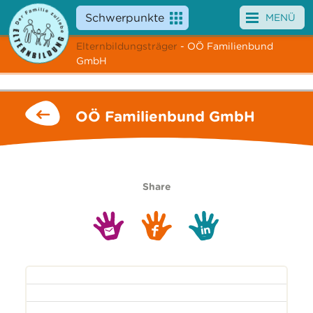
Schwerpunkte
MENÜ
Elternbildungsträger
- OÖ Familienbund
Angebote
GmbH
Veranstaltungen
OÖ Familienbund GmbH
News
Service
Über uns
Share
Suche