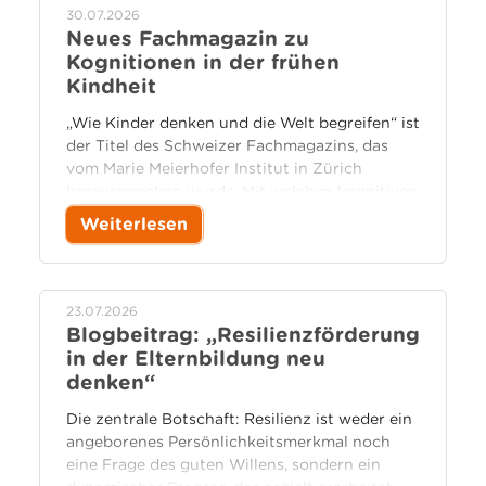
30.07.2026
Neues Fachmagazin zu
Kognitionen in der frühen
Kindheit
„Wie Kinder denken und die Welt begreifen“ ist
der Titel des Schweizer Fachmagazins, das
vom Marie Meierhofer Institut in Zürich
herausgegeben wurde. Mit welchen kognitiven
Kompetenzen kommt ein Kind zur Welt und
Weiterlesen
wie erforscht es als eigenaktiver Entdecker
seine Umwelt?
23.07.2026
Blogbeitrag: „Resilienzförderung
in der Elternbildung neu
denken“
Die zentrale Botschaft: Resilienz ist weder ein
angeborenes Persönlichkeitsmerkmal noch
eine Frage des guten Willens, sondern ein