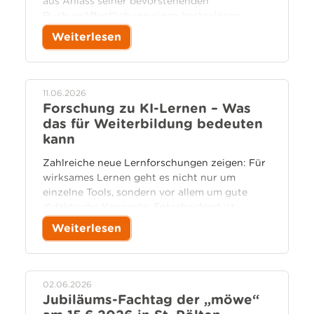
aus Anlass seiner bevorstehenden
Buchveröffentlichung einen kostenlosen
Online-Vortrag an.
Weiterlesen
11.06.2026
Forschung zu KI-Lernen – Was
das für Weiterbildung bedeuten
kann
Zahlreiche neue Lernforschungen zeigen: Für
wirksames Lernen geht es nicht nur um
einzelne Tools, sondern vor allem um gute
didaktische Konzepte. Entscheidend ist
demnach weniger, ob KI eingesetzt wird,
Weiterlesen
sondern wie Lernprozesse didaktisch gestaltet
und programmatisch gerahmt sind, damit aus
digitaler Unterstützung durch KI-Tools
tatsächlich relevante Lernprozesse entstehen.
02.06.2026
Jubiläums-Fachtag der „möwe“