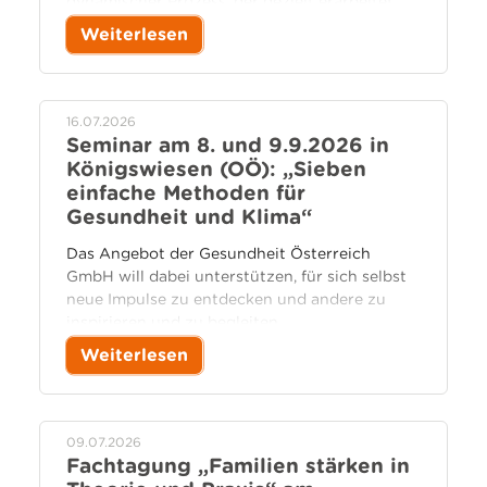
dynamischer Prozess, der gezielt erarbeitet
werden muss – auf individueller, familiärer,
Weiterlesen
schulischer und gesellschaftlicher Ebene.
Resilienzförderung ist damit eine gemeinsame
Aufgabe mit dem Ziel, dass Familien ein Teil
der Lösung und nicht des Problems sind.
16.07.2026
Seminar am 8. und 9.9.2026 in
Königswiesen (OÖ): „Sieben
einfache Methoden für
Gesundheit und Klima“
Das Angebot der Gesundheit Österreich
GmbH will dabei unterstützen, für sich selbst
neue Impulse zu entdecken und andere zu
inspirieren und zu begleiten.
Weiterlesen
09.07.2026
Fachtagung „Familien stärken in