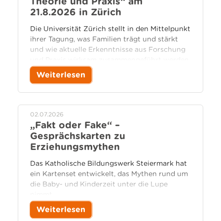
Theorie und Praxis“ am
21.8.2026 in Zürich
Die Universität Zürich stellt in den Mittelpunkt
ihrer Tagung, was Familien trägt und stärkt
und wie aktuelle Erkenntnisse aus Forschung
und Praxis wirksam zusammengeführt werden
können.
Weiterlesen
02.07.2026
„Fakt oder Fake“ –
Gesprächskarten zu
Erziehungsmythen
Das Katholische Bildungswerk Steiermark hat
ein Kartenset entwickelt, das Mythen rund um
die Baby- und Kinderzeit unter die Lupe
nimmt.
Weiterlesen