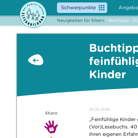
Schwerpunkte
Angebo
Neuigkeiten für Eltern
- Buchtipp: „Ho
Buchtipp
feinfühl
Kinder
25.06.2026
Share
„Feinfühlige Kinder 
(Vor)Lesebuchs. 40 
ihren eigenen Erfah