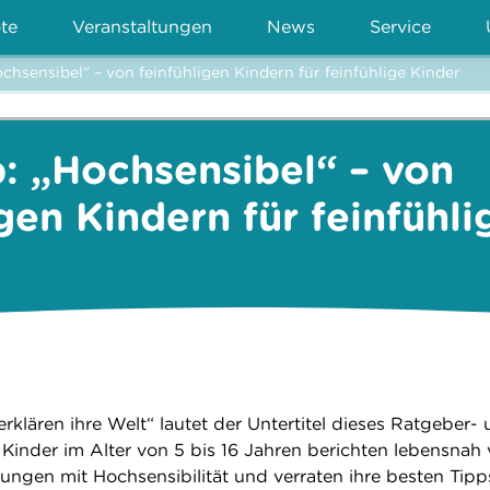
te
Veranstaltungen
News
Service
chsensibel“ – von feinfühligen Kindern für feinfühlige Kinder
: „Hochsensibel“ – von
igen Kindern für feinfühli
erklären ihre Welt“ lautet der Untertitel dieses Ratgeber-
Kinder im Alter von 5 bis 16 Jahren berichten lebensnah
rungen mit Hochsensibilität und verraten ihre besten Tip