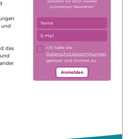
bestellen Sie doch unseren
lt
kostenlosen Newsletter!
rungen
z und
Ich habe die
nd das
Datenschutzbestimmungen
 und
gelesen und stimme zu.
nander
Anmelden