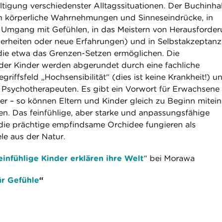
ltigung verschiedenster Alltagssituationen. Der Buchinha
 in körperliche Wahrnehmungen und Sinneseindrücke, in
Umgang mit Gefühlen, in das Meistern von Herausforde
herheiten oder neue Erfahrungen) und in Selbstakzeptan
 die etwa das Grenzen-Setzen ermöglichen. Die
der Kinder werden abgerundet durch eine fachliche
griffsfeld „Hochsensibilität“ (dies ist keine Krankheit!) u
 Psychotherapeuten. Es gibt ein Vorwort für Erwachsene
der – so können Eltern und Kinder gleich zu Beginn mitei
. Das feinfühlige, aber starke und anpassungsfähige
die prächtige empfindsame Orchidee fungieren als
le aus der Natur.
feinfühlige Kinder erklären ihre Welt
“ bei Morawa
ür Gefühle
“