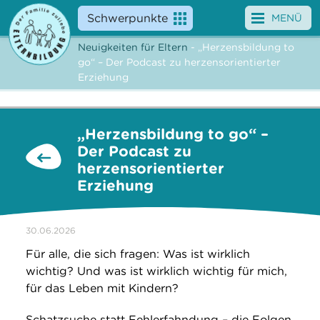
Schwerpunkte
MENÜ
Neuigkeiten für Eltern
- „Herzensbildung to
Angebote
go“ – Der Podcast zu herzensorientierter
Erziehung
Veranstaltungen
News
„Herzensbildung to go“ –
Der Podcast zu
Service
herzensorientierter
Erziehung
Über uns
Suche
30.06.2026
Für alle, die sich fragen: Was ist wirklich
wichtig? Und was ist wirklich wichtig für mich,
für das Leben mit Kindern?
Schatzsuche statt Fehlerfahndung – die Folgen