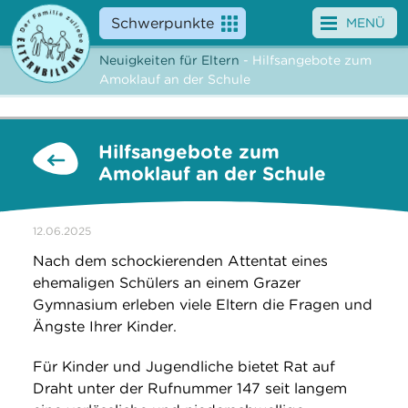
Schwerpunkte
MENÜ
Neuigkeiten für Eltern
- Hilfsangebote zum
Angebote
Amoklauf an der Schule
Veranstaltungen
Hilfsangebote zum
News
Amoklauf an der Schule
Service
12.06.2025
Über uns
Nach dem schockierenden Attentat eines
ehemaligen Schülers an einem Grazer
Suche
Gymnasium erleben viele Eltern die Fragen und
Ängste Ihrer Kinder.
Für Kinder und Jugendliche bietet Rat auf
Draht unter der Rufnummer 147 seit langem