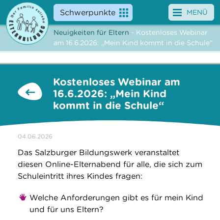
Schwerpunkte
MENÜ
Neuigkeiten für Eltern
- Kostenloses Webinar
Angebote
am 16.6.2026: „Mein Kind kommt in die Schule“
Veranstaltungen
Kostenloses Webinar am
News
16.6.2026: „Mein Kind
kommt in die Schule“
Service
Über uns
04.06.2026
Das Salzburger Bildungswerk veranstaltet
Suche
diesen Online-Elternabend für alle, die sich zum
Schuleintritt ihres Kindes fragen:
Welche Anforderungen gibt es für mein Kind
und für uns Eltern?