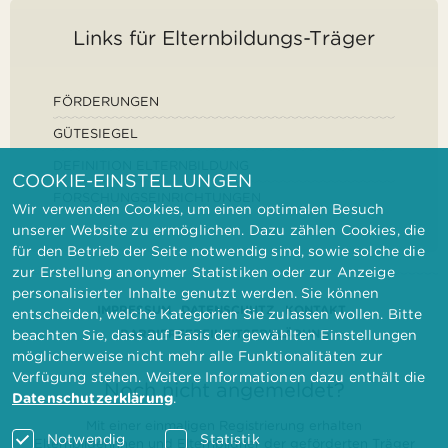
Links für Elternbildungs-Träger
FÖRDERUNGEN
GÜTESIEGEL
DEFINITION ELTERNBILDUNG
COOKIE-EINSTELLUNGEN
FORSCHUNGSEINRICHTUNGEN
Wir verwenden Cookies, um einen optimalen Besuch
unserer Website zu ermöglichen. Dazu zählen Cookies, die
für den Betrieb der Seite notwendig sind, sowie solche die
zur Erstellung anonymer Statistiken oder zur Anzeige
personalisierter Inhalte genutzt werden. Sie können
IMPRESSUM
DATENSCHUTZ
KONTAKT
entscheiden, welche Kategorien Sie zulassen wollen. Bitte
BARRIEREFREIHEITSERKLÄRUNG
beachten Sie, dass auf Basis der gewählten Einstellungen
möglicherweise nicht mehr alle Funktionalitäten zur
Verfügung stehen. Weitere Informationen dazu enthält die
Noch nicht angemeldet?
Datenschutzerklärung
.
Mit einer einmaligen Registrierung erhalten
Notwendig
Statistik
Elternbilderinnen und Elternbildner der geförderten Träger