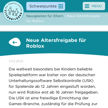
Schwerpunkte
MENÜ
Neuigkeiten für Eltern
- Neue Altersfreigabe
Angebote
für Roblox
Veranstaltungen
Neue Altersfreigabe für
News
Roblox
Service
11.02.2025
Über uns
Die weltweit besonders bei Kindern beliebte
Spieleplattform war bisher von der deutschen
Suche
Unterhaltungssoftware Selbstkontrolle (USK)
für Spielende ab 12 Jahren eingestuft worden,
nun wird Roblox erst ab 16 Jahren freigegeben.
Die USK ist eine freiwillige Einrichtung der
Games-Branche, zuständig für die Prüfung zur