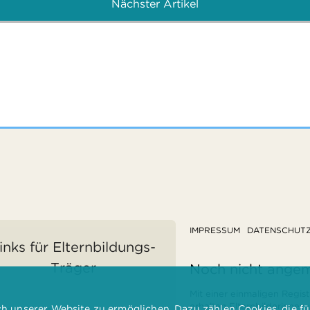
Nächster Artikel
IMPRESSUM
DATENSCHUT
inks für Elternbildungs-
Träger
Noch nicht ange
Mit einer einmaligen Regist
erhalten Elternbilderinnen
 unserer Website zu ermöglichen. Dazu zählen Cookies, die für