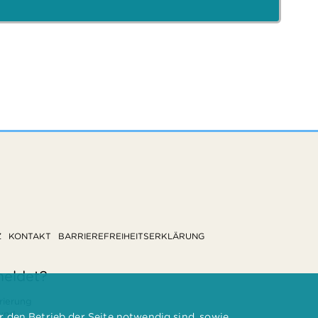
Z
KONTAKT
BARRIEREFREIHEITSERKLÄRUNG
meldet?
rierung
 und
 den Betrieb der Seite notwendig sind, sowie