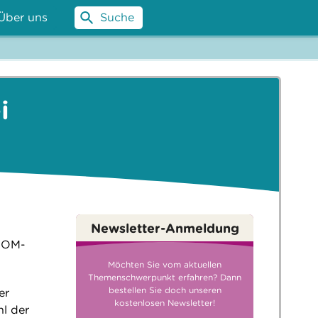
Über uns
Suche
i
Newsletter-Anmeldung
ZOOM-
Möchten Sie vom aktuellen
Themenschwerpunkt erfahren? Dann
bestellen Sie doch unseren
er
kostenlosen Newsletter!
l der